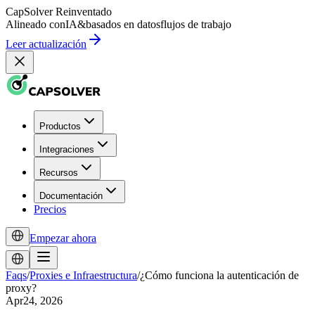
CapSolver
Reinventado
Alineado con
IA
&
basados en datos
flujos de trabajo
Leer actualización
Productos
Integraciones
Recursos
Documentación
Precios
Empezar ahora
Faqs
/
Proxies e Infraestructura
/
¿Cómo funciona la autenticación de
proxy?
Apr24, 2026