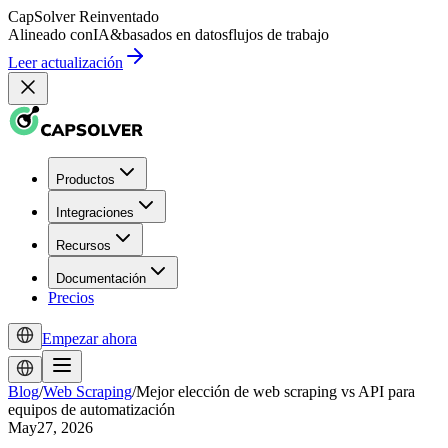
CapSolver
Reinventado
Alineado con
IA
&
basados en datos
flujos de trabajo
Leer actualización
Productos
Integraciones
Recursos
Documentación
Precios
Empezar ahora
Blog
/
Web Scraping
/
Mejor elección de web scraping vs API para
equipos de automatización
May27, 2026