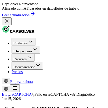
CapSolver
Reinventado
Alineado con
IA
&
basados en datos
flujos de trabajo
Leer actualización
Productos
Integraciones
Recursos
Documentación
Precios
Empezar ahora
Blog
/
reCAPTCHA
/
¿Fallo en reCAPTCHA v3? Diagnóstico
Jun15, 2026