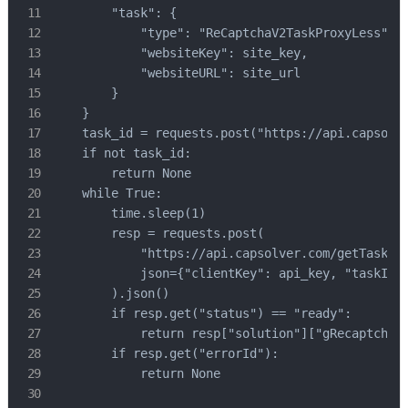
        "task": {

            "type": "ReCaptchaV2TaskProxyLess",

            "websiteKey": site_key,

            "websiteURL": site_url

        }

    }

    task_id = requests.post("https://api.capsolve
    if not task_id:

        return None

    while True:

        time.sleep(1)

        resp = requests.post(

            "https://api.capsolver.com/getTaskRes
            json={"clientKey": api_key, "taskId":
        ).json()

        if resp.get("status") == "ready":

            return resp["solution"]["gRecaptchaRe
        if resp.get("errorId"):

            return None
