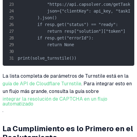
            "https://api.capsolver.com/getTaskRes
            json={"clientKey": api_key, "taskId":
        ).json()

        if resp.get("status") == "ready":

            return resp["solution"]["token"]

        if resp.get("errorId"):

            return None

print(solve_turnstile())
La lista completa de parámetros de Turnstile está en la
guía de API de Cloudflare Turnstile
. Para integrar esto en
un flujo más grande, consulta la guía sobre
integrar la resolución de CAPTCHA en un flujo
automatizado
.
La Cumplimiento es lo Primero en el