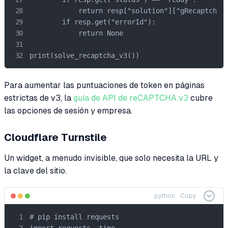
            return resp["solution"]["gRecaptchaRe
        if resp.get("errorId"):

            return None

print(solve_recaptcha_v3())
Para aumentar las puntuaciones de token en páginas
estrictas de v3, la
guía de API de reCAPTCHA v3
cubre
las opciones de sesión y empresa.
Cloudflare Turnstile
Un widget, a menudo invisible, que solo necesita la URL y
la clave del sitio.
python
Copy
# pip install requests

import requests, time
