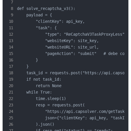
def solve_recaptcha_v3():

    payload = {

        "clientKey": api_key,

        "task": {

            "type": "ReCaptchaV3TaskProxyLess",

            "websiteKey": site_key,

            "websiteURL": site_url,

            "pageAction": "submit"   # debe coinc
        }

    }

    task_id = requests.post("https://api.capsolve
    if not task_id:

        return None

    while True:

        time.sleep(1)

        resp = requests.post(

            "https://api.capsolver.com/getTaskRes
            json={"clientKey": api_key, "taskId":
        ).json()

        if resp.get("status") == "ready":
