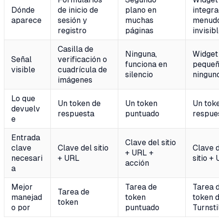
Dónde
de inicio de
plano en
integra
aparece
sesión y
muchas
menud
registro
páginas
invisib
Casilla de
Ninguna,
Widget
Señal
verificación o
funciona en
pequeñ
visible
cuadrícula de
silencio
ningun
imágenes
Lo que
Un token de
Un token
Un tok
devuelv
respuesta
puntuado
respue
e
Entrada
Clave del sitio
clave
Clave del sitio
Clave 
+ URL +
necesari
+ URL
sitio +
acción
a
Mejor
Tarea de
Tarea 
Tarea de
manejad
token
token 
token
o por
puntuado
Turnsti