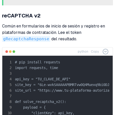
reCAPTCHA v2
Común en formularios de inicio de sesión y registro en
plataformas de contratación. Lee el token
gRecaptchaResponse
del resultado.
python
Copy
# pip install requests

import requests, time

api_key = "TU_CLAVE_DE_API"

site_key = "6Le-wvkSAAAAAPBMRTvw0Q4Muexq9bi0DJwx_
site_url = "https://www.tu-plataforma-autorizada.
def solve_recaptcha_v2():

    payload = {

        "clientKey": api_key,
