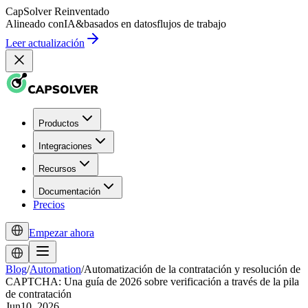
CapSolver
Reinventado
Alineado con
IA
&
basados en datos
flujos de trabajo
Leer actualización
Productos
Integraciones
Recursos
Documentación
Precios
Empezar ahora
Blog
/
Automation
/
Automatización de la contratación y resolución de
CAPTCHA: Una guía de 2026 sobre verificación a través de la pila
de contratación
Jun10, 2026