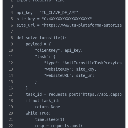
api_key = "TU_CLAVE_DE_API"

site_key = "0x4XXXXXXXXXXXXXXXXX"

site_url = "https://www.tu-plataforma-autorizada.
def solve_turnstile():

    payload = {

        "clientKey": api_key,

        "task": {

            "type": "AntiTurnstileTaskProxyLess",
            "websiteKey": site_key,

            "websiteURL": site_url

        }

    }

    task_id = requests.post("https://api.capsolve
    if not task_id:

        return None

    while True:

        time.sleep(1)

        resp = requests.post(
