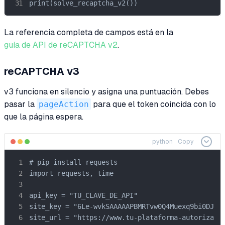
print(solve_recaptcha_v2())
La referencia completa de campos está en la
guía de API de reCAPTCHA v2
.
reCAPTCHA v3
v3 funciona en silencio y asigna una puntuación. Debes
pasar la
pageAction
para que el token coincida con lo
que la página espera.
python
Copy
# pip install requests

import requests, time

api_key = "TU_CLAVE_DE_API"

site_key = "6Le-wvkSAAAAAPBMRTvw0Q4Muexq9bi0DJwx_
site_url = "https://www.tu-plataforma-autorizada.