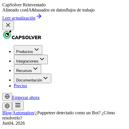
CapSolver
Reinventado
Alineado con
IA
&
basados en datos
flujos de trabajo
Leer actualización
Productos
Integraciones
Recursos
Documentación
Precios
Empezar ahora
Blog
/
Automation
/
¿Puppeteer detectado como un Bot? ¿Cómo
resolverlo?
Jun04, 2026