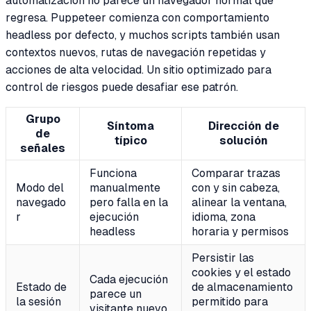
automatización no parece un navegador normal que
regresa. Puppeteer comienza con comportamiento
headless por defecto, y muchos scripts también usan
contextos nuevos, rutas de navegación repetidas y
acciones de alta velocidad. Un sitio optimizado para
control de riesgos puede desafiar ese patrón.
Grupo
Síntoma
Dirección de
de
típico
solución
señales
Funciona
Comparar trazas
Modo del
manualmente
con y sin cabeza,
navegado
pero falla en la
alinear la ventana,
r
ejecución
idioma, zona
headless
horaria y permisos
Persistir las
cookies y el estado
Cada ejecución
Estado de
de almacenamiento
parece un
la sesión
permitido para
visitante nuevo