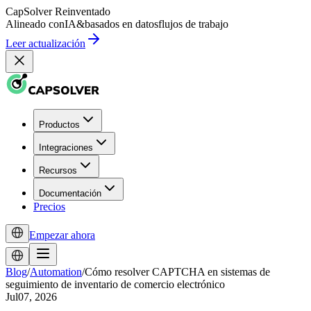
CapSolver
Reinventado
Alineado con
IA
&
basados en datos
flujos de trabajo
Leer actualización
Productos
Integraciones
Recursos
Documentación
Precios
Empezar ahora
Blog
/
Automation
/
Cómo resolver CAPTCHA en sistemas de
seguimiento de inventario de comercio electrónico
Jul07, 2026