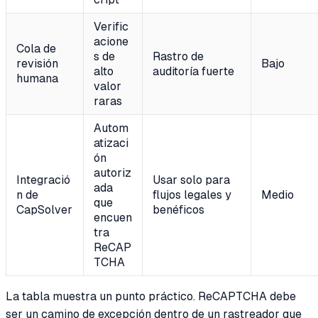
Verific
acione
Cola de
s de
Rastro de
revisión
Bajo
alto
auditoría fuerte
humana
valor
raras
Autom
atizaci
ón
autoriz
Integració
Usar solo para
ada
n de
flujos legales y
Medio
que
CapSolver
benéficos
encuen
tra
ReCAP
TCHA
La tabla muestra un punto práctico. ReCAPTCHA debe
ser un camino de excepción dentro de un rastreador que