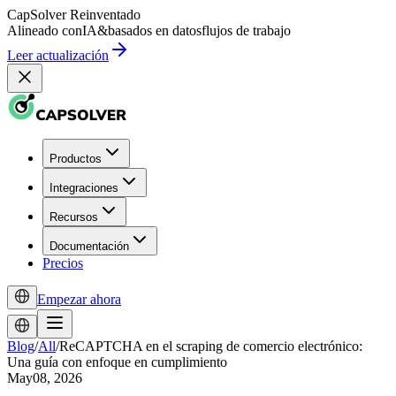
CapSolver
Reinventado
Alineado con
IA
&
basados en datos
flujos de trabajo
Leer actualización
Productos
Integraciones
Recursos
Documentación
Precios
Empezar ahora
Blog
/
All
/
ReCAPTCHA en el scraping de comercio electrónico:
Una guía con enfoque en cumplimiento
May08, 2026