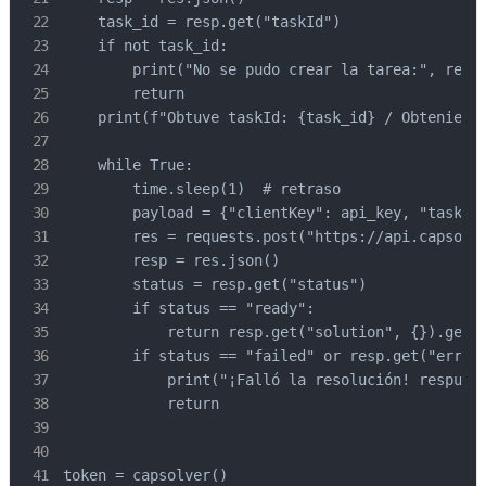
    task_id = resp.get("taskId")

    if not task_id:

        print("No se pudo crear la tarea:", res.t
        return

    print(f"Obtuve taskId: {task_id} / Obteniendo
    while True:

        time.sleep(1)  # retraso

        payload = {"clientKey": api_key, "taskId"
        res = requests.post("https://api.capsolve
        resp = res.json()

        status = resp.get("status")

        if status == "ready":

            return resp.get("solution", {}).get('
        if status == "failed" or resp.get("errorI
            print("¡Falló la resolución! respuest
            return

token = capsolver()
