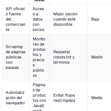
API oficial
Acces
o fuente
o a
Mejor opción
del
datos
cuando esté
Bajo
comercian
con
disponible
te
socios
Monito
reo de
Scraping
produc
de páginas
Respetar
tos y
públicas
robots.txt y
Medio
precio
con
términos
s
pausas
públic
os
Página
s de
Automatiz
produc
Evitar flujos
ación del
Medio
tos con
restringidos
navegador
JavaS
cript