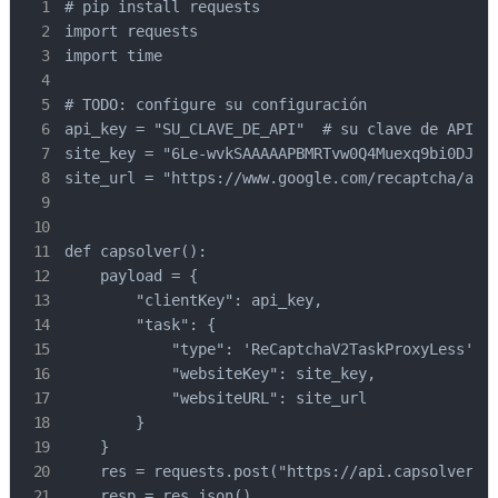
# pip install requests

import requests

import time

# TODO: configure su configuración

api_key = "SU_CLAVE_DE_API"  # su clave de API de
site_key = "6Le-wvkSAAAAAPBMRTvw0Q4Muexq9bi0DJwx_
site_url = "https://www.google.com/recaptcha/api2
def capsolver():

    payload = {

        "clientKey": api_key,

        "task": {

            "type": 'ReCaptchaV2TaskProxyLess',

            "websiteKey": site_key,

            "websiteURL": site_url

        }

    }

    res = requests.post("https://api.capsolver.co
    resp = res.json()
