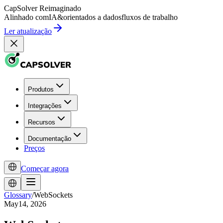
CapSolver
Reimaginado
Alinhado com
IA
&
orientados a dados
fluxos de trabalho
Ler atualização
Produtos
Integrações
Recursos
Documentação
Preços
Começar agora
Glossary
/
WebSockets
May14, 2026