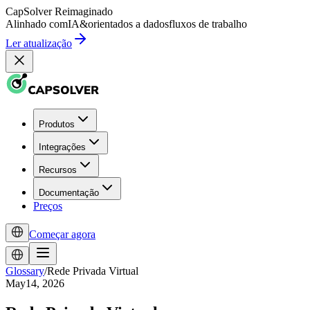
CapSolver
Reimaginado
Alinhado com
IA
&
orientados a dados
fluxos de trabalho
Ler atualização
Produtos
Integrações
Recursos
Documentação
Preços
Começar agora
Glossary
/
Rede Privada Virtual
May14, 2026