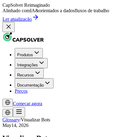
CapSolver
Reimaginado
Alinhado com
IA
&
orientados a dados
fluxos de trabalho
Ler atualização
Produtos
Integrações
Recursos
Documentação
Preços
Começar agora
Glossary
/
Visualizar Bots
May14, 2026