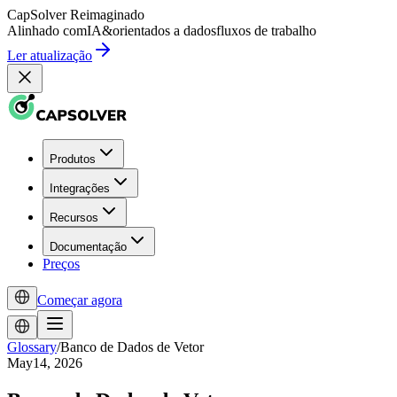
CapSolver
Reimaginado
Alinhado com
IA
&
orientados a dados
fluxos de trabalho
Ler atualização
Produtos
Integrações
Recursos
Documentação
Preços
Começar agora
Glossary
/
Banco de Dados de Vetor
May14, 2026