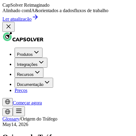
CapSolver
Reimaginado
Alinhado com
IA
&
orientados a dados
fluxos de trabalho
Ler atualização
Produtos
Integrações
Recursos
Documentação
Preços
Começar agora
Glossary
/
Origem do Tráfego
May14, 2026