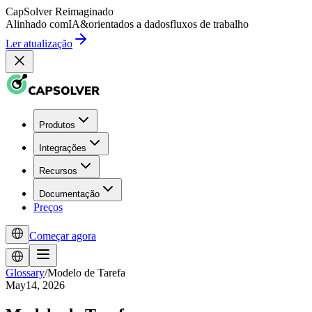
CapSolver
Reimaginado
Alinhado com
IA
&
orientados a dados
fluxos de trabalho
Ler atualização
Produtos
Integrações
Recursos
Documentação
Preços
Começar agora
Glossary
/
Modelo de Tarefa
May14, 2026