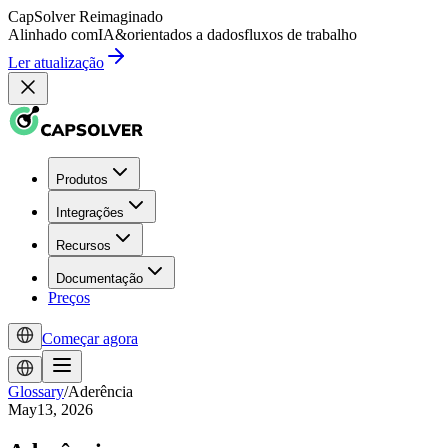
CapSolver
Reimaginado
Alinhado com
IA
&
orientados a dados
fluxos de trabalho
Ler atualização
Produtos
Integrações
Recursos
Documentação
Preços
Começar agora
Glossary
/
Aderência
May13, 2026