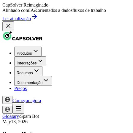
CapSolver
Reimaginado
Alinhado com
IA
&
orientados a dados
fluxos de trabalho
Ler atualização
Produtos
Integrações
Recursos
Documentação
Preços
Começar agora
Glossary
/
Spam Bot
May13, 2026