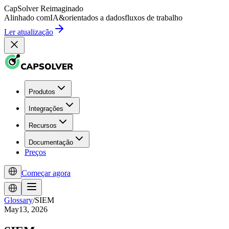
CapSolver
Reimaginado
Alinhado com
IA
&
orientados a dados
fluxos de trabalho
Ler atualização
Produtos
Integrações
Recursos
Documentação
Preços
Começar agora
Glossary
/
SIEM
May13, 2026