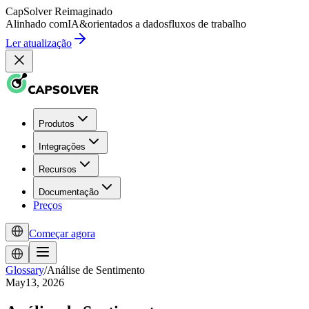
CapSolver
Reimaginado
Alinhado com
IA
&
orientados a dados
fluxos de trabalho
Ler atualização
Produtos
Integrações
Recursos
Documentação
Preços
Começar agora
Glossary
/
Análise de Sentimento
May13, 2026