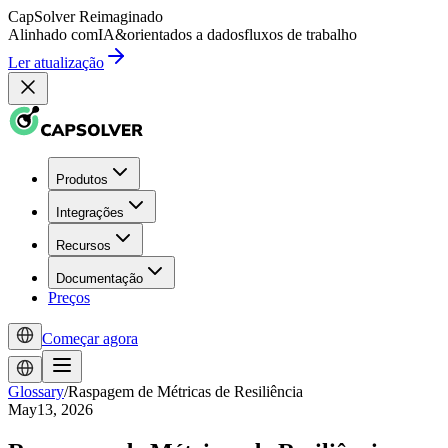
CapSolver
Reimaginado
Alinhado com
IA
&
orientados a dados
fluxos de trabalho
Ler atualização
Produtos
Integrações
Recursos
Documentação
Preços
Começar agora
Glossary
/
Raspagem de Métricas de Resiliência
May13, 2026