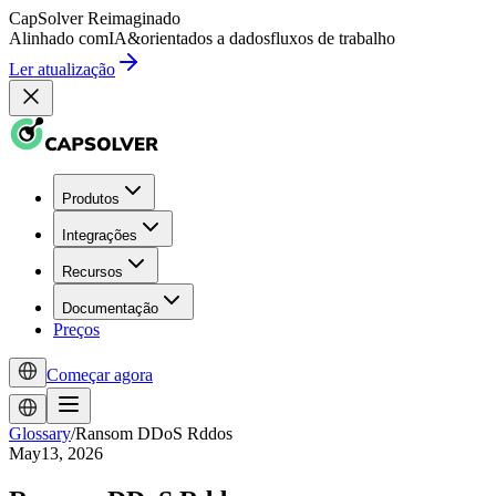
CapSolver
Reimaginado
Alinhado com
IA
&
orientados a dados
fluxos de trabalho
Ler atualização
Produtos
Integrações
Recursos
Documentação
Preços
Começar agora
Glossary
/
Ransom DDoS Rddos
May13, 2026