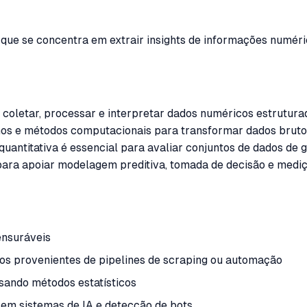
que se concentra em extrair insights de informações numéric
e coletar, processar e interpretar dados numéricos estruturad
mos e métodos computacionais para transformar dados brutos
quantitativa é essencial para avaliar conjuntos de dados de
 para apoiar modelagem preditiva, tomada de decisão e med
ensuráveis
dos provenientes de pipelines de scraping ou automação
sando métodos estatísticos
em sistemas de IA e detecção de bots