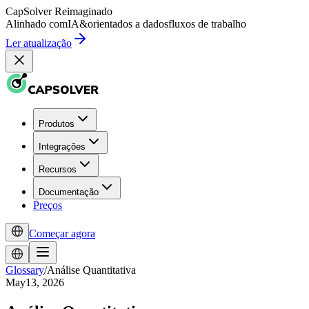
CapSolver
Reimaginado
Alinhado com
IA
&
orientados a dados
fluxos de trabalho
Ler atualização
Produtos
Integrações
Recursos
Documentação
Preços
Começar agora
Glossary
/
Análise Quantitativa
May13, 2026