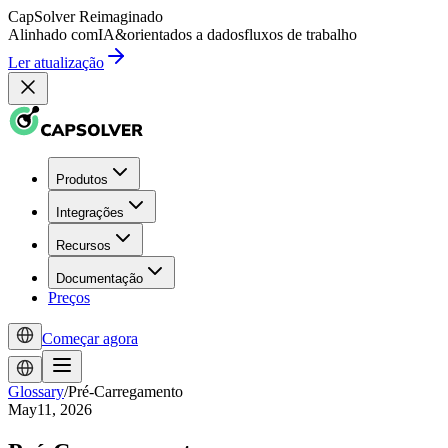
CapSolver
Reimaginado
Alinhado com
IA
&
orientados a dados
fluxos de trabalho
Ler atualização
Produtos
Integrações
Recursos
Documentação
Preços
Começar agora
Glossary
/
Pré-Carregamento
May11, 2026