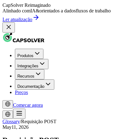
CapSolver
Reimaginado
Alinhado com
IA
&
orientados a dados
fluxos de trabalho
Ler atualização
Produtos
Integrações
Recursos
Documentação
Preços
Começar agora
Glossary
/
Requisição POST
May11, 2026