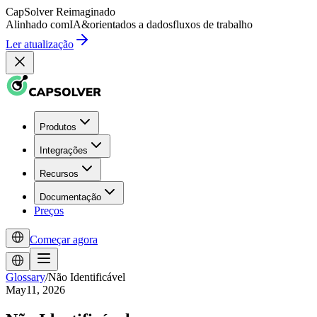
CapSolver
Reimaginado
Alinhado com
IA
&
orientados a dados
fluxos de trabalho
Ler atualização
Produtos
Integrações
Recursos
Documentação
Preços
Começar agora
Glossary
/
Não Identificável
May11, 2026