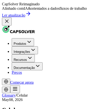
CapSolver
Reimaginado
Alinhado com
IA
&
orientados a dados
fluxos de trabalho
Ler atualização
Produtos
Integrações
Recursos
Documentação
Preços
Começar agora
Glossary
/
Celular
May08, 2026