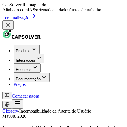
CapSolver
Reimaginado
Alinhado com
IA
&
orientados a dados
fluxos de trabalho
Ler atualização
Produtos
Integrações
Recursos
Documentação
Preços
Começar agora
Glossary
/
Incompatibilidade de Agente de Usuário
May08, 2026