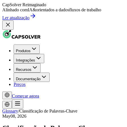
CapSolver
Reimaginado
Alinhado com
IA
&
orientados a dados
fluxos de trabalho
Ler atualização
Produtos
Integrações
Recursos
Documentação
Preços
Começar agora
Glossary
/
Classificação de Palavras-Chave
May08, 2026