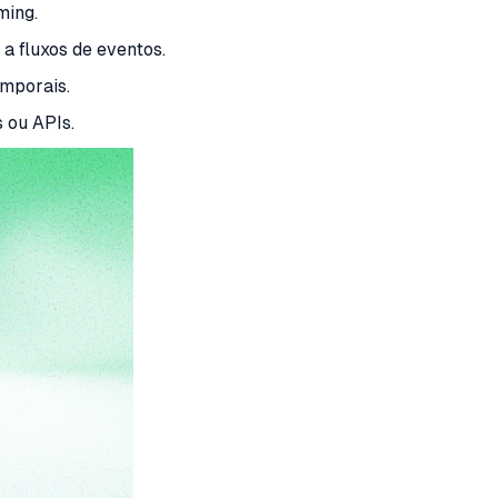
ming.
 fluxos de eventos.
emporais.
s ou APIs.