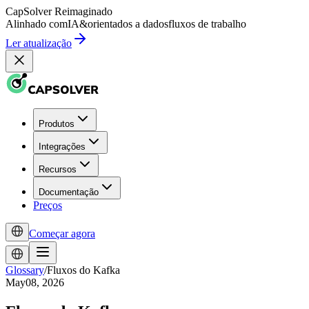
CapSolver
Reimaginado
Alinhado com
IA
&
orientados a dados
fluxos de trabalho
Ler atualização
Produtos
Integrações
Recursos
Documentação
Preços
Começar agora
Glossary
/
Fluxos do Kafka
May08, 2026