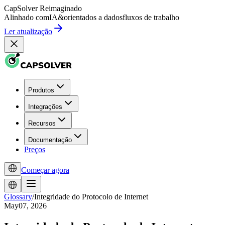
CapSolver
Reimaginado
Alinhado com
IA
&
orientados a dados
fluxos de trabalho
Ler atualização
Produtos
Integrações
Recursos
Documentação
Preços
Começar agora
Glossary
/
Integridade do Protocolo de Internet
May07, 2026