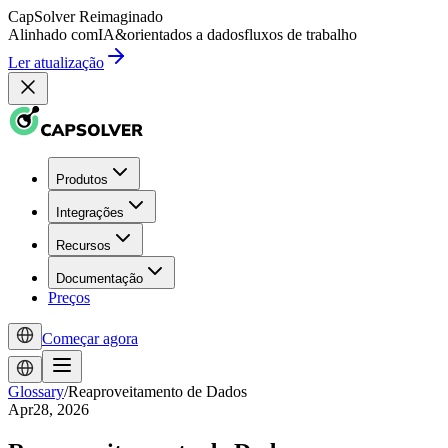
CapSolver
Reimaginado
Alinhado com
IA
&
orientados a dados
fluxos de trabalho
Ler atualização
Produtos
Integrações
Recursos
Documentação
Preços
Começar agora
Glossary
/
Reaproveitamento de Dados
Apr28, 2026