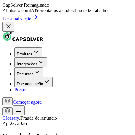
CapSolver
Reimaginado
Alinhado com
IA
&
orientados a dados
fluxos de trabalho
Ler atualização
Produtos
Integrações
Recursos
Documentação
Preços
Começar agora
Glossary
/
Fraude de Anúncio
Apr23, 2026