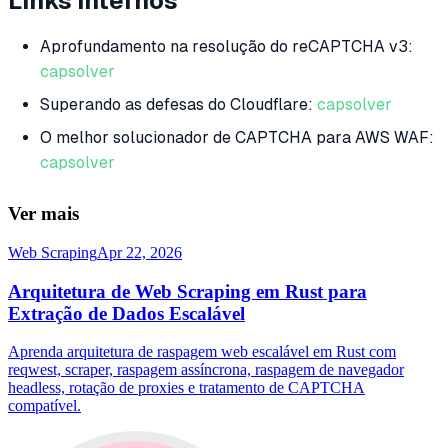
Links Internos
Aprofundamento na resolução do reCAPTCHA v3:
capsolver
Superando as defesas do Cloudflare:
capsolver
O melhor solucionador de CAPTCHA para AWS WAF:
capsolver
Ver mais
Web Scraping
Apr 22, 2026
Arquitetura de Web Scraping em Rust para
Extração de Dados Escalável
Aprenda arquitetura de raspagem web escalável em Rust com
reqwest, scraper, raspagem assíncrona, raspagem de navegador
headless, rotação de proxies e tratamento de CAPTCHA
compatível.