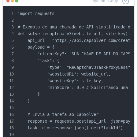
python
Copy
import requests

# Exemplo de uma chamada de API simplificada do C
def solve_recaptcha_v3(website_url, site_key):

    api_url = "https://api.capsolver.com/createTa
    payload = {

        "clientKey": "SUA_CHAVE_DE_API_DO_CAPSOLV
        "task": {

            "type": "ReCaptchaV3TaskProxyLess",

            "websiteURL": website_url,

            "websiteKey": site_key,

            "minScore": 0.9 # Solicitando uma pon
        }

    }

    # Envia a tarefa ao CapSolver

    response = requests.post(api_url, json=payloa
    task_id = response.json().get("taskId")
