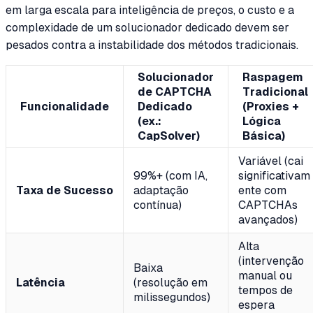
em larga escala para inteligência de preços, o custo e a
complexidade de um solucionador dedicado devem ser
pesados contra a instabilidade dos métodos tradicionais.
Solucionador
Raspagem
de CAPTCHA
Tradicional
Funcionalidade
Dedicado
(Proxies +
(ex.:
Lógica
CapSolver)
Básica)
Variável (cai
99%+ (com IA,
significativam
Taxa de Sucesso
adaptação
ente com
contínua)
CAPTCHAs
avançados)
Alta
(intervenção
Baixa
manual ou
Latência
(resolução em
tempos de
milissegundos)
espera