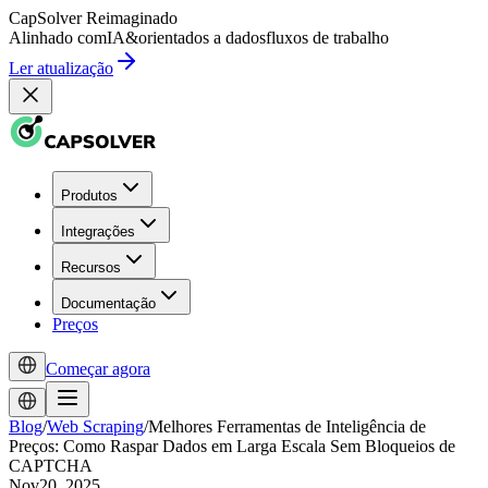
CapSolver
Reimaginado
Alinhado com
IA
&
orientados a dados
fluxos de trabalho
Ler atualização
Produtos
Integrações
Recursos
Documentação
Preços
Começar agora
Blog
/
Web Scraping
/
Melhores Ferramentas de Inteligência de
Preços: Como Raspar Dados em Larga Escala Sem Bloqueios de
CAPTCHA
Nov20, 2025