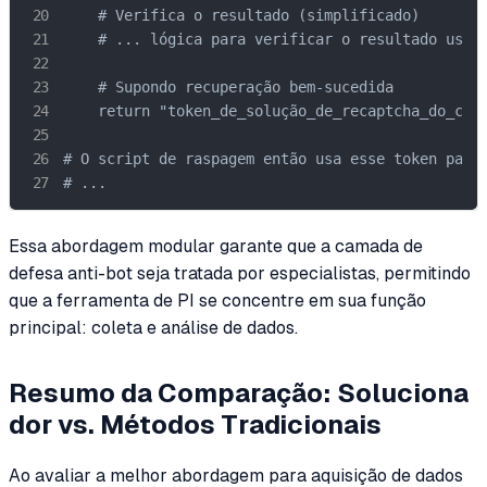
    # Verifica o resultado (simplificado)

    # ... lógica para verificar o resultado usand
    # Supondo recuperação bem-sucedida

    return "token_de_solução_de_recaptcha_do_caps
# O script de raspagem então usa esse token para 
# ...
Essa abordagem modular garante que a camada de
defesa anti-bot seja tratada por especialistas, permitindo
que a ferramenta de PI se concentre em sua função
principal: coleta e análise de dados.
Resumo da Comparação: Soluciona
dor vs. Métodos Tradicionais
Ao avaliar a melhor abordagem para aquisição de dados