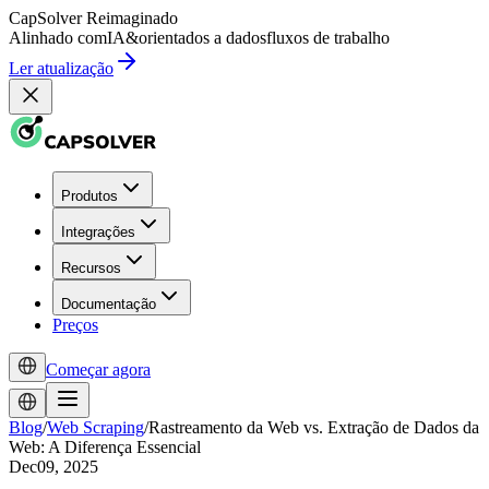
CapSolver
Reimaginado
Alinhado com
IA
&
orientados a dados
fluxos de trabalho
Ler atualização
Produtos
Integrações
Recursos
Documentação
Preços
Começar agora
Blog
/
Web Scraping
/
Rastreamento da Web vs. Extração de Dados da
Web: A Diferença Essencial
Dec09, 2025