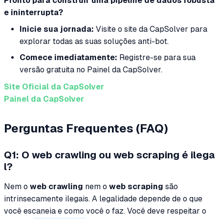
Pronto para construir uma pipeline de dados robusta
e ininterrupta?
Inicie sua jornada:
Visite o site da CapSolver para
explorar todas as suas soluções anti-bot.
Comece imediatamente:
Registre-se para sua
versão gratuita no Painel da CapSolver.
Site Oficial da CapSolver
Painel da CapSolver
Perguntas Frequentes (FAQ)
Q1: O web crawling ou web scraping é ilega
l?
Nem o
web crawling
nem o
web scraping
são
intrinsecamente ilegais. A legalidade depende de
o que
você escaneia e
como
você o faz. Você deve respeitar o