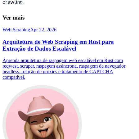
crawling.
Ver mais
Web Scraping
Apr 22, 2026
Arquitetura de Web Scraping em Rust para
Extração de Dados Escalável
Aprenda arquitetura de raspagem web escalável em Rust com
reqwest, scraper, raspagem assíncrona, raspagem de navegador
headless, rotação de proxies e tratamento de CAPTCHA
compatível.