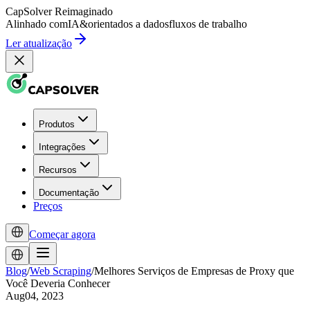
CapSolver
Reimaginado
Alinhado com
IA
&
orientados a dados
fluxos de trabalho
Ler atualização
Produtos
Integrações
Recursos
Documentação
Preços
Começar agora
Blog
/
Web Scraping
/
Melhores Serviços de Empresas de Proxy que
Você Deveria Conhecer
Aug04, 2023