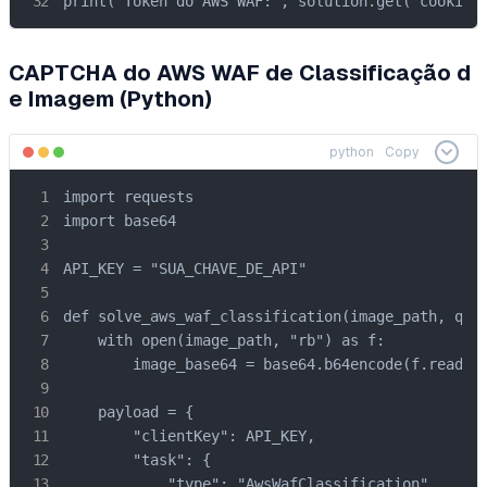
print("Token do AWS WAF:", solution.get("cookie"
CAPTCHA do AWS WAF de Classificação d
e Imagem (Python)
python
Copy
import requests

import base64

API_KEY = "SUA_CHAVE_DE_API"

def solve_aws_waf_classification(image_path, ques
    with open(image_path, "rb") as f:

        image_base64 = base64.b64encode(f.read())
    payload = {

        "clientKey": API_KEY,

        "task": {

            "type": "AwsWafClassification",
