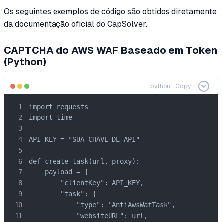
Os seguintes exemplos de código são obtidos diretamente
da documentação oficial do CapSolver.
CAPTCHA do AWS WAF Baseado em Token
(Python)
python
Copy
import requests

import time

API_KEY = "SUA_CHAVE_DE_API"

def create_task(url, proxy):

    payload = {

        "clientKey": API_KEY,

        "task": {

            "type": "AntiAwsWafTask",

            "websiteURL": url,
