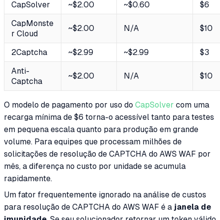
CapSolver
~$2.00
~$0.60
$6
CapMonste
~$2.00
N/A
$10
r Cloud
2Captcha
~$2.99
~$2.99
$3
Anti-
~$2.00
N/A
$10
Captcha
O modelo de pagamento por uso do
CapSolver
com uma
recarga mínima de $6 torna-o acessível tanto para testes
em pequena escala quanto para produção em grande
volume. Para equipes que processam milhões de
solicitações de resolução de CAPTCHA do AWS WAF por
mês, a diferença no custo por unidade se acumula
rapidamente.
Um fator frequentemente ignorado na análise de custos
para resolução de CAPTCHA do AWS WAF é a
janela de
imunidade
. Se seu solucionador retornar um token válido