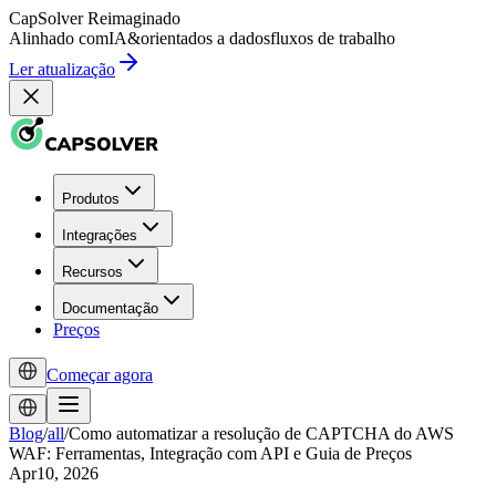
CapSolver
Reimaginado
Alinhado com
IA
&
orientados a dados
fluxos de trabalho
Ler atualização
Produtos
Integrações
Recursos
Documentação
Preços
Começar agora
Blog
/
all
/
Como automatizar a resolução de CAPTCHA do AWS
WAF: Ferramentas, Integração com API e Guia de Preços
Apr10, 2026