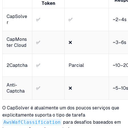
Resp
Token
CapSolve
✅
✅
~2–4s
r
CapMons
✅
❌
~3–6s
ter Cloud
2Captcha
✅
Parcial
~10–2
Anti-
✅
❌
~5–10
Captcha
O CapSolver é atualmente um dos poucos serviços que
explicitamente suporta o tipo de tarefa
AwsWafClassification
para desafios baseados em