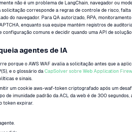
nte não é um problema de LangChain, navegador ou modelo 
citação corresponde a regras de controle de risco, falta d
lado do navegador. Para QA autorizado, RPA, monitoramento
PTCHA, enquanto sua equipe mantém registros de auditoria, 
 de configuração comuns e decidir quando uma API de soluçã
ueia agentes de IA
e porque o AWS WAF avalia a solicitação antes que a apli
S), e o glossário da
CapSolver sobre Web Application Fire
ticas e sinais.
itir um cookie aws-waf-token criptografado após um desaf
mpo de imunidade padrão da ACL da web é de 300 segundos, a
 token expirar.
agente.