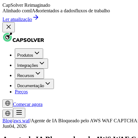
CapSolver
Reimaginado
Alinhado com
IA
&
orientados a dados
fluxos de trabalho
Ler atualização
Produtos
Integrações
Recursos
Documentação
Preços
Começar agora
Blog
/
aws waf
/
Agente de IA Bloqueado pelo AWS WAF CAPTCHA: D
Jun04, 2026