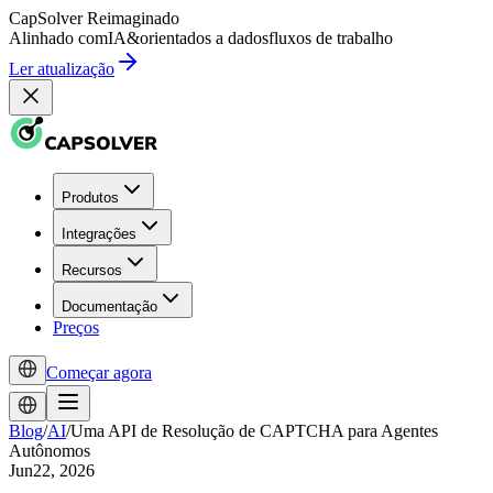
CapSolver
Reimaginado
Alinhado com
IA
&
orientados a dados
fluxos de trabalho
Ler atualização
Produtos
Integrações
Recursos
Documentação
Preços
Começar agora
Blog
/
AI
/
Uma API de Resolução de CAPTCHA para Agentes
Autônomos
Jun22, 2026