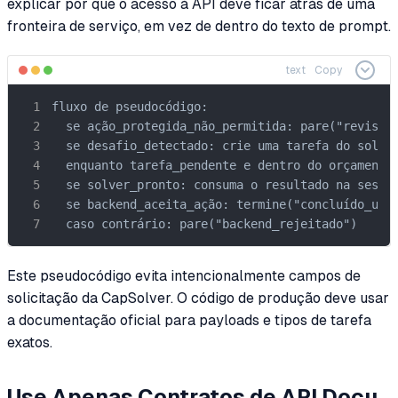
explicar por que o acesso à API deve ficar atrás de uma
fronteira de serviço, em vez de dentro do texto de prompt.
text
Copy
fluxo de pseudocódigo:

  se ação_protegida_não_permitida: pare("revisão_
  se desafio_detectado: crie uma tarefa do solver
  enquanto tarefa_pendente e dentro do orçamento:
  se solver_pronto: consuma o resultado na sessão
  se backend_aceita_ação: termine("concluído_uma_
  caso contrário: pare("backend_rejeitado")
Este pseudocódigo evita intencionalmente campos de
solicitação da CapSolver. O código de produção deve usar
a documentação oficial para payloads e tipos de tarefa
exatos.
Use Apenas Contratos de API Docu