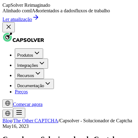
CapSolver
Reimaginado
Alinhado com
IA
&
orientados a dados
fluxos de trabalho
Ler atualização
Produtos
Integrações
Recursos
Documentação
Preços
Começar agora
Blog
/
The Other CAPTCHA
/
Capsolver - Solucionador de Captcha
May16, 2023