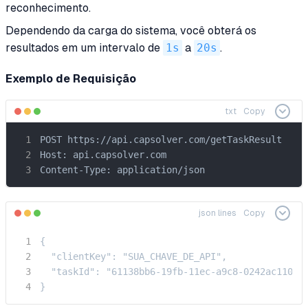
reconhecimento.
Dependendo da carga do sistema, você obterá os
resultados em um intervalo de
1s
a
20s
.
Exemplo de Requisição
txt
Copy
POST https://api.capsolver.com/getTaskResult

Host: api.capsolver.com

Content-Type: application/json
json lines
Copy
{

  "clientKey": "SUA_CHAVE_DE_API",

  "taskId": "61138bb6-19fb-11ec-a9c8-0242ac110006
}