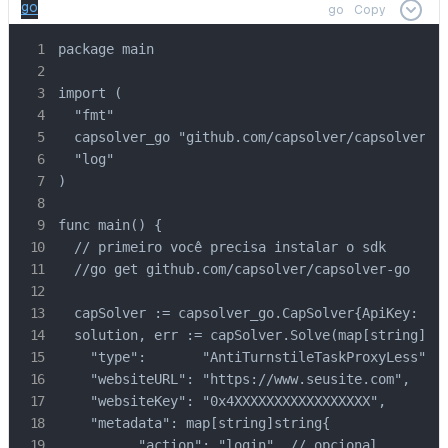
go
go
Copy
package main

import (

  "fmt"

  capsolver_go "github.com/capsolver/capsolver-go
  "log"

)

func main() {

  // primeiro você precisa instalar o sdk

  //go get github.com/capsolver/capsolver-go

  capSolver := capsolver_go.CapSolver{ApiKey: "..
  solution, err := capSolver.Solve(map[string]any
    "type":       "AntiTurnstileTaskProxyLess",

    "websiteURL": "https://www.seusite.com",

    "websiteKey": "0x4XXXXXXXXXXXXXXXXX",

    "metadata": map[string]string{

	  "action": "login"  // opcional
