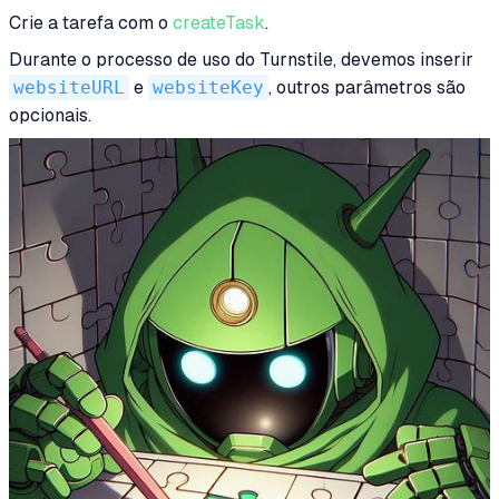
Crie a tarefa com o
createTask
.
Durante o processo de uso do Turnstile, devemos inserir
websiteURL
e
websiteKey
, outros parâmetros são
opcionais.