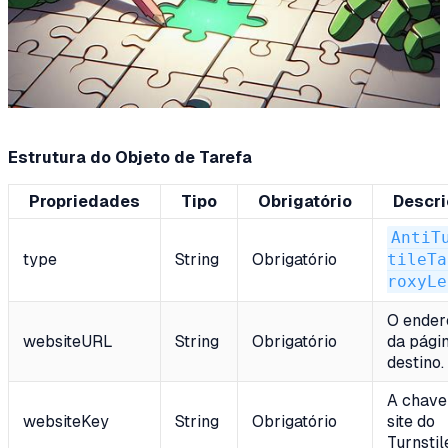
Estrutura do Objeto de Tarefa
Propriedades
Tipo
Obrigatório
Descr
AntiT
type
String
Obrigatório
tileTa
roxyLe
O ender
websiteURL
String
Obrigatório
da pági
destino.
A chave
websiteKey
String
Obrigatório
site do
Turnstil