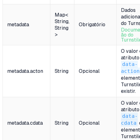
Dados
Map<
adiciona
String,
do Turns
metadata
Obrigatório
String
Docume
>
ão do
Turnstil
O valor
atributo
data-
metadata.acton
String
Opcional
action
elemen
Turnstil
existir.
O valor
atributo
data-
metadata.cdata
String
Opcional
cdata
elemen
Turnstil