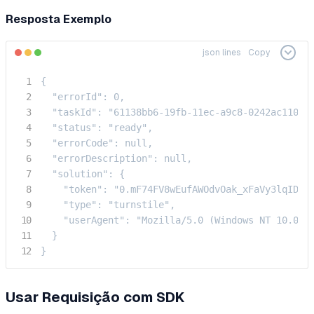
Resposta Exemplo
json lines
Copy
{

  "errorId": 0,

  "taskId": "61138bb6-19fb-11ec-a9c8-0242ac110006
  "status": "ready",

  "errorCode": null,

  "errorDescription": null,

  "solution": {

    "token": "0.mF74FV8wEufAWOdvOak_xFaVy3lqIDel
    "type": "turnstile",

    "userAgent": "Mozilla/5.0 (Windows NT 10.0; W
  }

}
Usar Requisição com SDK