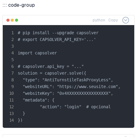
::: code-group
python
Copy
# pip install --upgrade capsolver

# export CAPSOLVER_API_KEY='...'

import capsolver

# capsolver.api_key = "..."

solution = capsolver.solve({

  "type": "AntiTurnstileTaskProxyLess",

  "websiteURL": "https://www.seusite.com",

  "websiteKey": "0x4XXXXXXXXXXXXXXXXX",

  "metadata": {

	 "action": "login"  # opcional

  }

})