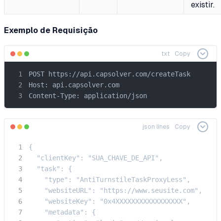
existir.
Exemplo de Requisição
txt
Copy
POST https://api.capsolver.com/createTask

Host: api.capsolver.com

Content-Type: application/json
json lines
Copy
{

  "clientKey": "SUA_CHAVE_DE_API",

  "task": {

    "type": "AntiTurnstileTaskProxyLess",

    "websiteURL": "https://www.seusite.com",

    "websiteKey": "0x4XXXXXXXXXXXXXXXXX",

    "metadata": {
