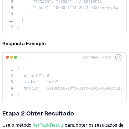
       "action": "login",  //opcional

       "cdata": "0000-1111-2222-3333-exemplo-cdat
    }

  }

}
Resposta Exemplo
json lines
Copy
{

  "errorId": 0,

  "status": "idle",

  "taskId": "61138bb6-19fb-11ec-a9c8-0242ac110006
}
Etapa 2
Obter Resultado
Use o método
getTaskResult
para obter os resultados de