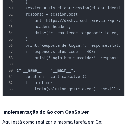
    }

    session = tls_client.Session(client_identifie
    response = session.post(

        url='https://dash.cloudflare.com/api/v4/l
        headers=headers,

        data={"cf_challenge_response": token, "em
    )

    print("Resposta de login:", response.status_c
    if response.status_code != 403:

        print('Login bem-sucedido:', response.tex
if __name__ == "__main__":

    solution = call_capsolver()

    if solution:

        login(solution.get("token"), "Mozilla/5.
Implementação do Go com CapSolver
Aqui está como realizar a mesma tarefa em Go: