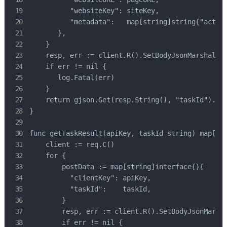
          "websiteKey": siteKey,

          "metadata":   map[string]string{"action
       },

    }

    resp, err := client.R().SetBodyJsonMarshal(po
    if err != nil {

       log.Fatal(err)

    }

    return gjson.Get(resp.String(), "taskId").Str
}

func getTaskResult(apiKey, taskId string) map[str
    client := req.C()

    for {

        postData := map[string]interface{}{

          "clientKey": apiKey,

          "taskId":    taskId,

        }

        resp, err := client.R().SetBodyJsonMarsha
        if err != nil {
