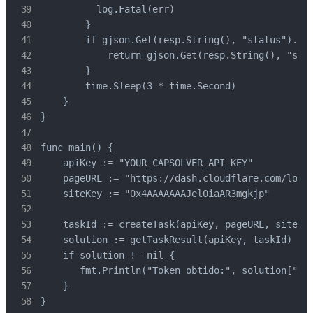
          log.Fatal(err)

        }

        if gjson.Get(resp.String(), "status").Str
            return gjson.Get(resp.String(), "solu
        }

        time.Sleep(3 * time.Second)

    }

}

func main() {

    apiKey := "YOUR_CAPSOLVER_API_KEY"

    pageURL := "https://dash.cloudflare.com/login
    siteKey := "0x4AAAAAAAJel0iaAR3mgkjp"

    taskId := createTask(apiKey, pageURL, siteKey
    solution := getTaskResult(apiKey, taskId)

    if solution != nil {

       fmt.Println("Token obtido:", solution["tok
    }

}