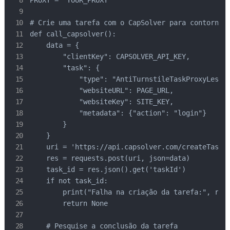
PROXY = "YOUR_PROXY"

# Crie uma tarefa com o CapSolver para contornar 
def call_capsolver():

    data = {

        "clientKey": CAPSOLVER_API_KEY,

        "task": {

            "type": "AntiTurnstileTaskProxyLess",
            "websiteURL": PAGE_URL,

            "websiteKey": SITE_KEY,

            "metadata": {"action": "login"}

        }

    }

    uri = 'https://api.capsolver.com/createTask'

    res = requests.post(uri, json=data)

    task_id = res.json().get('taskId')

    if not task_id:

        print("Falha na criação da tarefa:", res.
        return None

    # Pesquise a conclusão da tarefa
