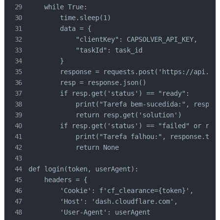
    while True:

        time.sleep(1)

        data = {

            "clientKey": CAPSOLVER_API_KEY,

            "taskId": task_id

        }

        response = requests.post('https://api.cap
        resp = response.json()

        if resp.get('status') == "ready":

            print("Tarefa bem-sucedida:", resp)

            return resp.get('solution')

        if resp.get('status') == "failed" or resp
            print("Tarefa falhou:", response.text
            return None

def login(token, userAgent):

    headers = {

        'Cookie': f'cf_clearance={token}',

        'Host': 'dash.cloudflare.com',

        'User-Agent': userAgent
