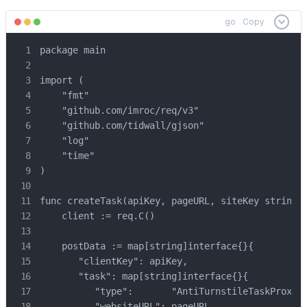
go
Copy
package main

import (

    "fmt"

    "github.com/imroc/req/v3"

    "github.com/tidwall/gjson"

    "log"

    "time"

)

func createTask(apiKey, pageURL, siteKey string) 
    client := req.C()

    postData := map[string]interface{}{

       "clientKey": apiKey,

       "task": map[string]interface{}{

          "type":       "AntiTurnstileTaskProxyLe
          "websiteURL": pageURL,
