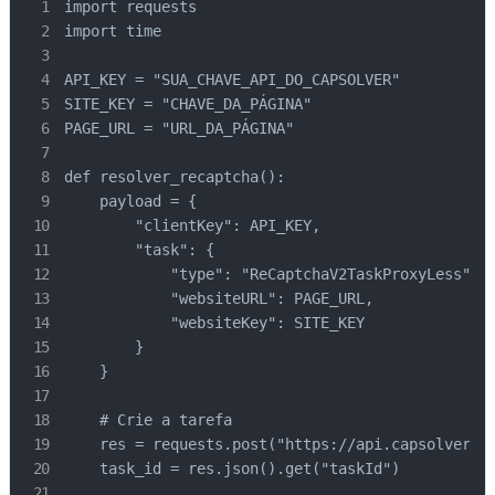
import requests

import time

API_KEY = "SUA_CHAVE_API_DO_CAPSOLVER"

SITE_KEY = "CHAVE_DA_PÁGINA"

PAGE_URL = "URL_DA_PÁGINA"

def resolver_recaptcha():

    payload = {

        "clientKey": API_KEY,

        "task": {

            "type": "ReCaptchaV2TaskProxyLess",

            "websiteURL": PAGE_URL,

            "websiteKey": SITE_KEY

        }

    }

    # Crie a tarefa

    res = requests.post("https://api.capsolver.co
    task_id = res.json().get("taskId")
