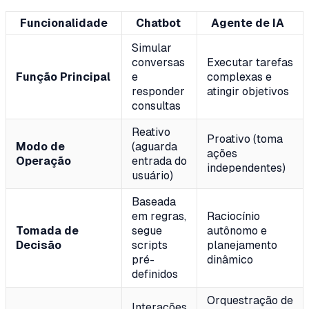
Funcionalidade
Chatbot
Agente de IA
Simular
conversas
Executar tarefas
Função Principal
e
complexas e
responder
atingir objetivos
consultas
Reativo
Proativo (toma
Modo de
(aguarda
ações
Operação
entrada do
independentes)
usuário)
Baseada
em regras,
Raciocínio
Tomada de
segue
autônomo e
Decisão
scripts
planejamento
pré-
dinâmico
definidos
Orquestração de
Interações