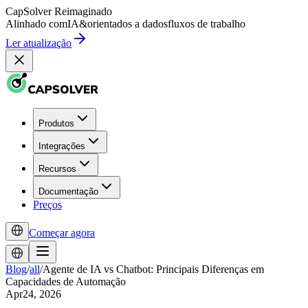
CapSolver
Reimaginado
Alinhado com
IA
&
orientados a dados
fluxos de trabalho
Ler atualização
Produtos
Integrações
Recursos
Documentação
Preços
Começar agora
Blog
/
all
/
Agente de IA vs Chatbot: Principais Diferenças em
Capacidades de Automação
Apr24, 2026