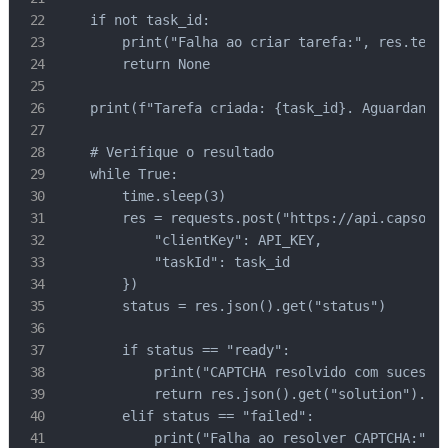
    if not task_id:

        print("Falha ao criar tarefa:", res.text)
        return None

    print(f"Tarefa criada: {task_id}. Aguardando 
    # Verifique o resultado

    while True:

        time.sleep(3)

        res = requests.post("https://api.capsolve
            "clientKey": API_KEY,

            "taskId": task_id

        })

        status = res.json().get("status")

        if status == "ready":

            print("CAPTCHA resolvido com sucesso!
            return res.json().get("solution").get
        elif status == "failed":

            print("Falha ao resolver CAPTCHA:", r