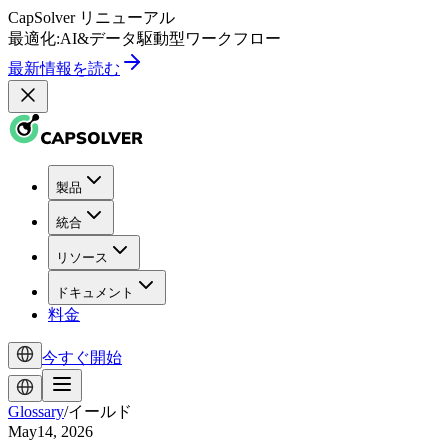
CapSolver
リニューアル
最適化:
AI
&
データ駆動型
ワークフロー
最新情報を読む
製品
統合
リソース
ドキュメント
料金
今すぐ開始
Glossary
/
イールド
May14, 2026