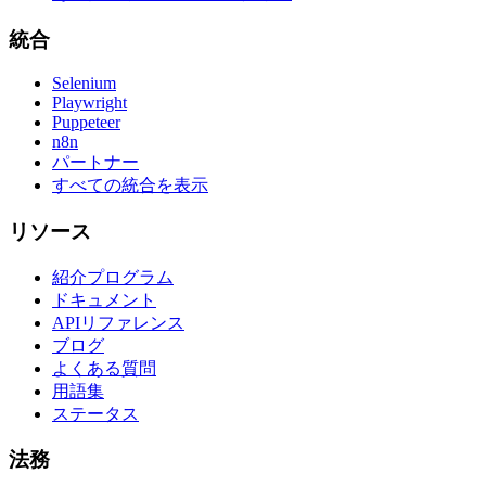
統合
Selenium
Playwright
Puppeteer
n8n
パートナー
すべての統合を表示
リソース
紹介プログラム
ドキュメント
APIリファレンス
ブログ
よくある質問
用語集
ステータス
法務