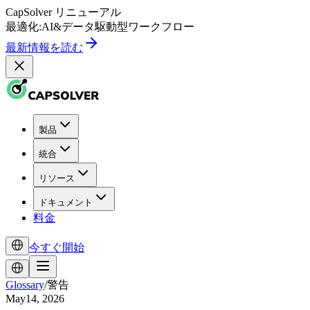
CapSolver
リニューアル
最適化:
AI
&
データ駆動型
ワークフロー
最新情報を読む
製品
統合
リソース
ドキュメント
料金
今すぐ開始
Glossary
/
警告
May14, 2026