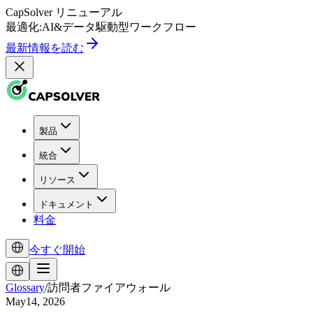
CapSolver
リニューアル
最適化:
AI
&
データ駆動型
ワークフロー
最新情報を読む
製品
統合
リソース
ドキュメント
料金
今すぐ開始
Glossary
/
訪問者ファイアウォール
May14, 2026