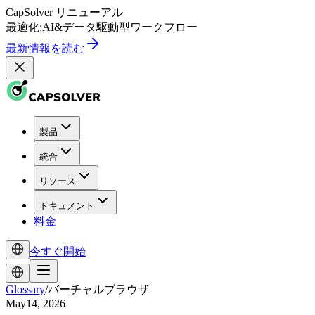
CapSolver
リニューアル
最適化:
AI
&
データ駆動型
ワークフロー
最新情報を読む
製品
統合
リソース
ドキュメント
料金
今すぐ開始
Glossary
/
バーチャルブラウザ
May14, 2026