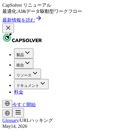
CapSolver
リニューアル
最適化:
AI
&
データ駆動型
ワークフロー
最新情報を読む
製品
統合
リソース
ドキュメント
料金
今すぐ開始
Glossary
/
URLハッキング
May14, 2026