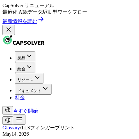
CapSolver
リニューアル
最適化:
AI
&
データ駆動型
ワークフロー
最新情報を読む
製品
統合
リソース
ドキュメント
料金
今すぐ開始
Glossary
/
TLSフィンガープリント
May14, 2026