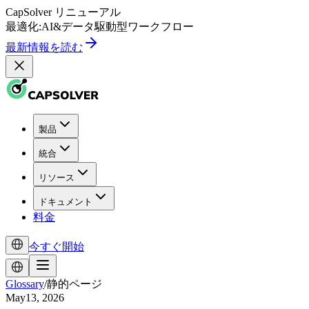
CapSolver
リニューアル
最適化:
AI
&
データ駆動型
ワークフロー
最新情報を読む
製品
統合
リソース
ドキュメント
料金
今すぐ開始
Glossary
/
静的ページ
May13, 2026