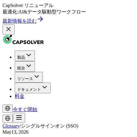
CapSolver
リニューアル
最適化:
AI
&
データ駆動型
ワークフロー
最新情報を読む
製品
統合
リソース
ドキュメント
料金
今すぐ開始
Glossary
/
シングルサインオン (SSO)
May13, 2026