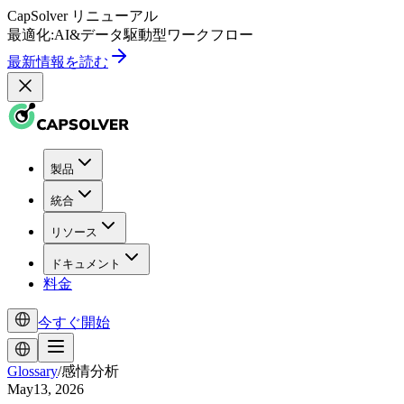
CapSolver
リニューアル
最適化:
AI
&
データ駆動型
ワークフロー
最新情報を読む
製品
統合
リソース
ドキュメント
料金
今すぐ開始
Glossary
/
感情分析
May13, 2026