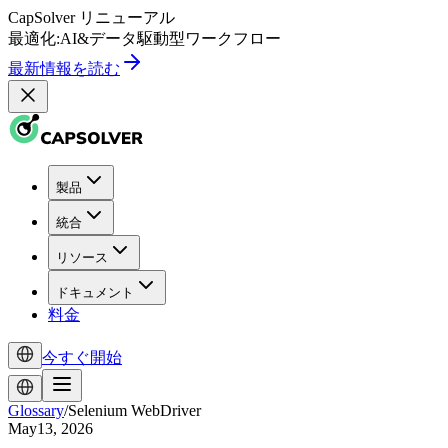
CapSolver
リニューアル
最適化:
AI
&
データ駆動型
ワークフロー
最新情報を読む
製品
統合
リソース
ドキュメント
料金
今すぐ開始
Glossary
/
Selenium WebDriver
May13, 2026